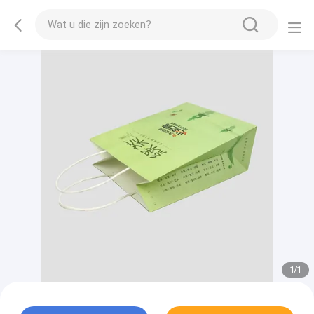
1
/
1