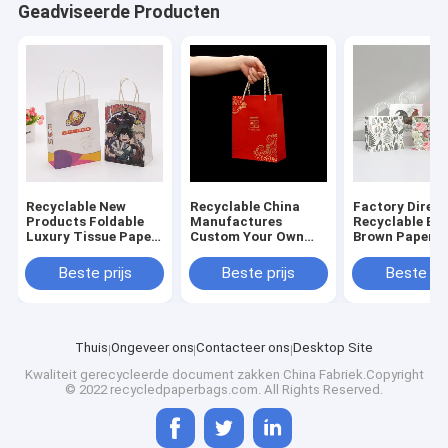
Geadviseerde Producten
Recyclable New
Recyclable China
Factory Direct
Products Foldable
Manufactures
Recyclable Ba
Luxury Tissue Paper
Custom Your Own
Brown Paper
Shopping Bags With
Logo Printed Luxury
Packaging Bag
Handle
Paper Gift Bags With
Tea Coffee Ca
Beste prijs
Beste prijs
Beste pri
Handle
Craft With Lo
Print
Thuis
Ongeveer ons
Contacteer ons
Desktop Site
Kwaliteit
gerecycleerde document zakken
China Fabriek.Copyright
© 2022 recycledpaperbags.com. All Rights Reserved.